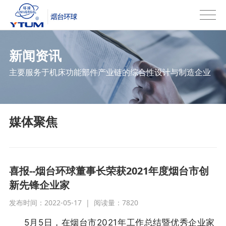
新闻资讯
主要服务于机床功能部件产业链的综合性设计与制造企业
媒体聚焦
喜报--烟台环球董事长荣获2021年度烟台市创
新先锋企业家
发布时间：2022-05-17
|
阅读量：
7820
5月5日，在烟台市2021年工作总结暨优秀企业家