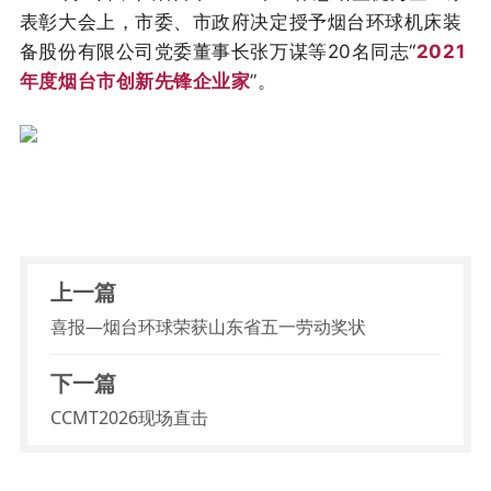
表彰大会上，
市委、市政府决定授予烟台环球机床装
备股份有限公司党委董事长张万谋等20名同志“
2021
年度烟台市创新先锋企业家
”。
上一篇
喜报—烟台环球荣获山东省五一劳动奖状
下一篇
CCMT2026现场直击