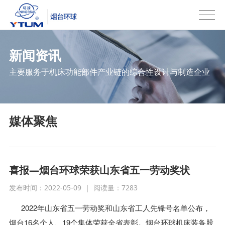
新闻资讯
主要服务于机床功能部件产业链的综合性设计与制造企业
媒体聚焦
喜报—烟台环球荣获山东省五一劳动奖状
发布时间：2022-05-09
|
阅读量：
7283
2022年山东省五一劳动奖和山东省工人先锋号名单公布，
烟台16名个人、19个集体荣获全省表彰。烟台环球机床装备股