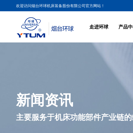
欢迎访问烟台环球机床装备股份有限公司官方网站！
走进环球
产品中
-
-
-
-
-
董事长致辞
数控刀架
公司新闻
数控刀架事业部
服务理念
-
-
-
-
-
了解环球
数控转台
媒体聚焦
烟台环球精密机械有
营销网络
董事长致辞
数控刀架
公司新闻
数控刀架事业部
服务理念
了解环球
数控转台
媒体聚焦
烟台环球精密机械有
营销网络
>
>
>
>
>
>
>
>
>
>
-
-
-
公司荣誉
卡盘
烟台环球数控科技有限公司
-
-
-
环球文化
液压卡盘、油缸
烟台利达美商贸有限
公司荣誉
卡盘
烟台环球数控科技有限公司
环球文化
液压卡盘、油缸
烟台利达美商贸有限
>
>
>
>
>
>
-
机械转台
-
铣头
新闻资讯
机械转台
铣头
>
>
主要服务于机床功能部件产业链的