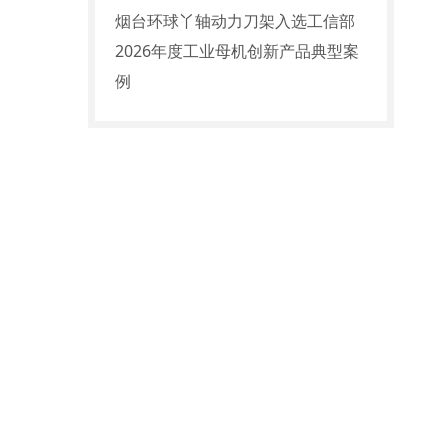
烟台环球丫轴动力刀架入选工信部
2026年度工业母机创新产品典型案
例