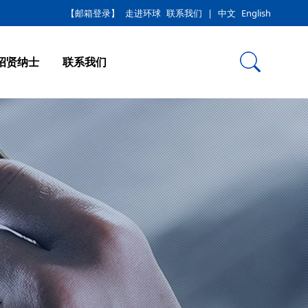
【邮箱登录】
走进环球
联系我们
|
中文
English
招贤纳士
联系我们