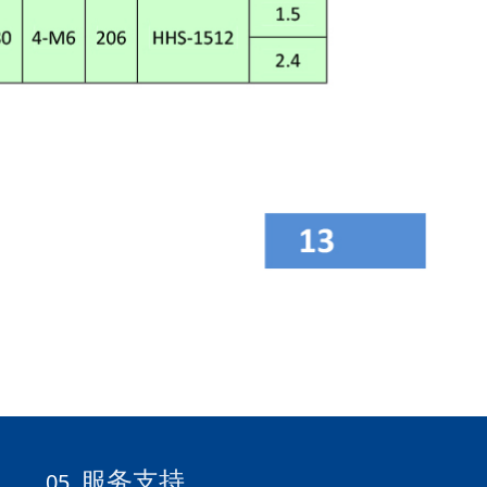
服务支持
05.