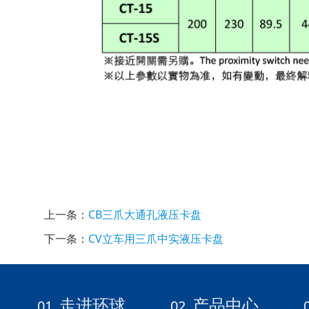
上一条：
CB三爪大通孔液压卡盘
下一条：
CV立车用三爪中实液压卡盘
走进环球
产品中心
01.
02.