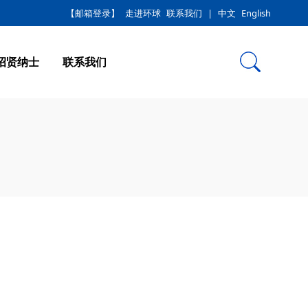
【邮箱登录】
走进环球
联系我们
|
中文
English
招贤纳士
联系我们