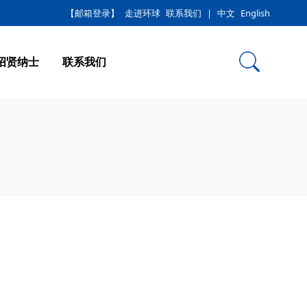
【邮箱登录】
走进环球
联系我们
|
中文
English
招贤纳士
联系我们