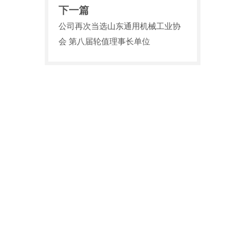
下一篇
公司再次当选山东通用机械工业协
会 第八届轮值理事长单位