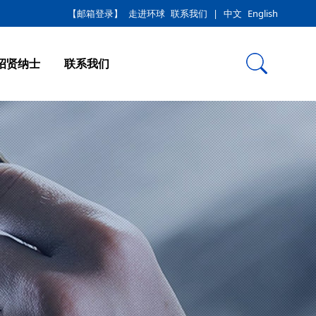
【邮箱登录】
走进环球
联系我们
|
中文
English
招贤纳士
联系我们